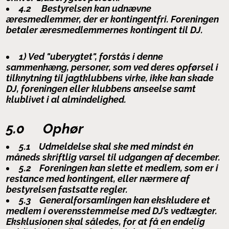
4.2 Bestyrelsen kan udnævne
æresmedlemmer, der er kontingentfri. Foreningen
betaler æresmedlemmernes kontingent til DJ.
1) Ved "uberygtet", forstås i denne
sammenhæng, personer, som ved deres opførsel i
tilknytning til jagtklubbens virke,
ikke
kan skade
DJ, foreningen eller klubbens anseelse samt
klublivet i al almindelighed.
5.0 Ophør
5.1 Udmeldelse skal ske med mindst én
måneds skriftlig varsel til udgangen af december.
5.2 Foreningen kan slette et medlem, som er i
restance med kontingent, eller nærmere af
bestyrelsen fastsatte regler.
5.3 Generalforsamlingen kan ekskludere et
medlem i overensstemmelse med DJ’s vedtægter.
Eksklusionen skal således, for at få en endelig